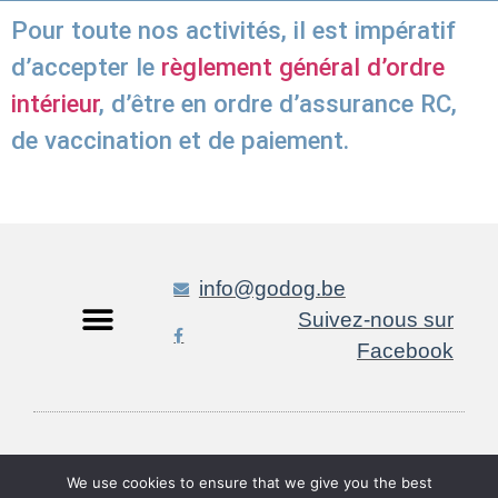
Pour toute nos activités, il est impératif
d’accepter le
règlement général d’ordre
intérieur
, d’être en ordre d’assurance RC,
de vaccination et de paiement.
info@godog.be
Suivez-nous sur
Facebook
Faites un don
We use cookies to ensure that we give you the best